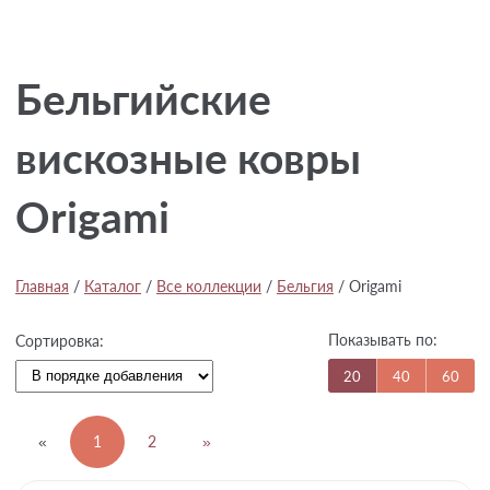
Бельгийские
вискозные ковры
Origami
Главная
/
Каталог
/
Все коллекции
/
Бельгия
/
Origami
Показывать по:
Сортировка:
20
40
60
«
1
2
»