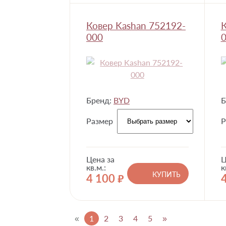
Ковер Kashan 752192-
К
000
0
Бренд:
BYD
Б
Размер
Р
Цена за
Ц
кв.м.:
к
КУПИТЬ
4 100
руб.
«
1
2
3
4
5
»