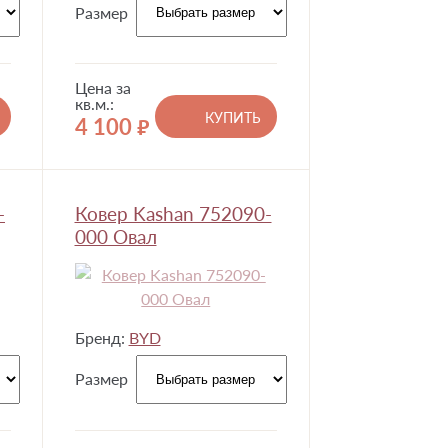
Размер
Цена за
кв.м.:
КУПИТЬ
4 100
руб.
-
Ковер Kashan 752090-
000 Овал
Бренд:
BYD
Размер