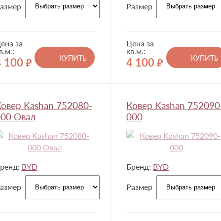
азмер
Размер
ена за
Цена за
в.м.:
кв.м.:
КУПИТЬ
КУПИТЬ
4 100
4 100
руб.
руб.
овер Kashan 752080-
Ковер Kashan 752090
00 Овал
000
ренд:
BYD
Бренд:
BYD
азмер
Размер