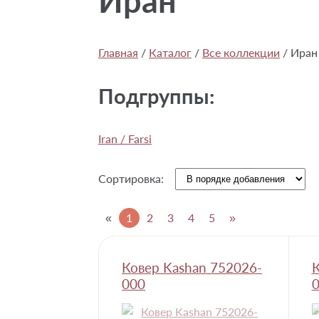
Иран
Главная
/
Каталог
/
Все коллекции
/
Иран
Подгруппы:
Iran / Farsi
Сортировка:
«
1
2
3
4
5
»
Ковер Kashan 752026-
К
000
0