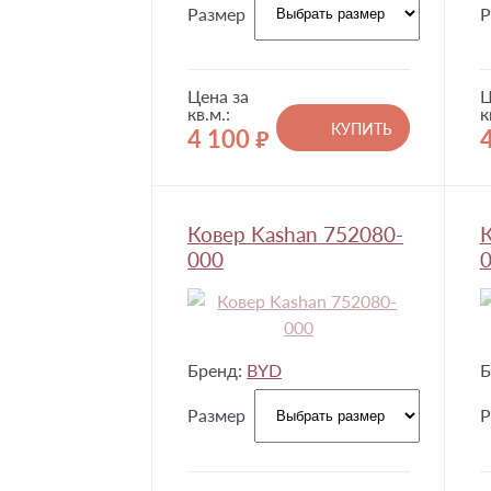
Размер
Р
Цена за
Ц
кв.м.:
к
КУПИТЬ
4 100
руб.
Ковер Kashan 752080-
К
000
0
Бренд:
BYD
Б
Размер
Р