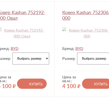
овер Kashan 752192-
Ковер Kashan 752306
00 Овал
000
ренд:
BYD
Бренд:
BYD
азмер
Размер
ена за
Цена за
в.м.:
кв.м.:
КУПИТЬ
КУПИТЬ
4 100
4 100
руб.
руб.