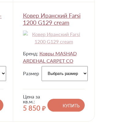
-
Ковер Иранский Farsi
1200 G129 cream
Бренд:
Ковры MASHAD
ARDEHAL CARPET CO
Размер
Цена за
кв.м.:
КУПИТЬ
5 850
руб.