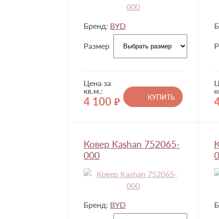
Бренд:
BYD
Б
Размер
Р
Цена за
Ц
кв.м.:
к
КУПИТЬ
4 100
руб.
Ковер Kashan 752065-
К
000
0
Бренд:
BYD
Б