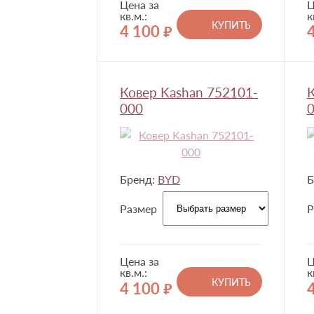
Цена за
Ц
кв.м.:
к
КУПИТЬ
4 100
руб.
Ковер Kashan 752101-
К
000
0
Бренд:
BYD
Б
Размер
Р
Цена за
Ц
кв.м.:
к
КУПИТЬ
4 100
руб.