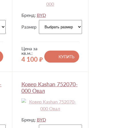
Бренд:
BYD
Размер
Цена за
кв.м.:
КУПИТЬ
4 100
руб.
-
Ковер Kashan 752070-
000 Овал
Бренд:
BYD