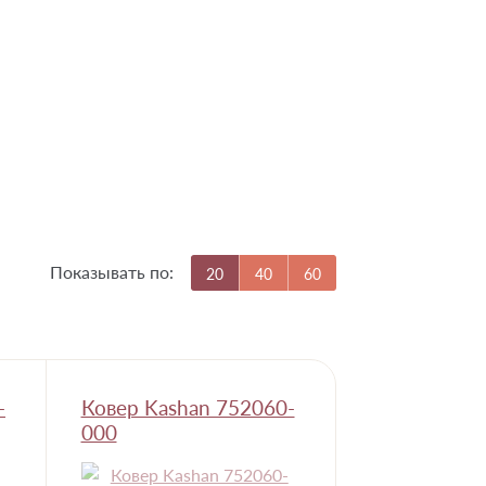
Показывать по:
20
40
60
-
Ковер Kashan 752060-
000