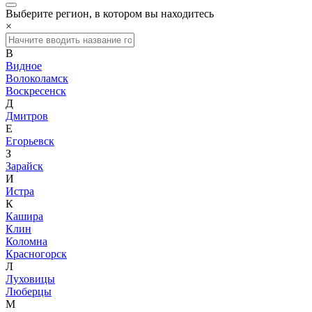
Выберите регион, в котором вы находитесь
×
В
Видное
Волоколамск
Воскресенск
Д
Дмитров
Е
Егорьевск
З
Зарайск
И
Истра
К
Кашира
Клин
Коломна
Красногорск
Л
Луховицы
Люберцы
М