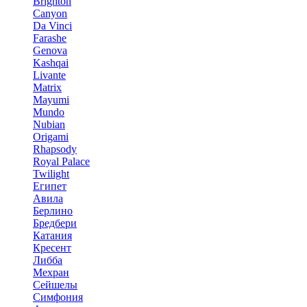
Brighton
Canyon
Da Vinci
Farashe
Genova
Kashqai
Livante
Matrix
Mayumi
Mundo
Nubian
Origami
Rhapsody
Royal Palace
Twilight
Египет
Авила
Берлино
Бредбери
Катания
Кресент
Либба
Мехран
Сейшелы
Симфония