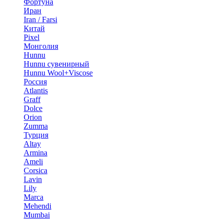
Фортуна
Иран
Iran / Farsi
Китай
Pixel
Монголия
Hunnu
Hunnu сувенирный
Hunnu Wool+Viscose
Россия
Atlantis
Graff
Dolce
Orion
Zumma
Турция
Altay
Armina
Ameli
Corsica
Lavin
Lily
Marca
Mehendi
Mumbai