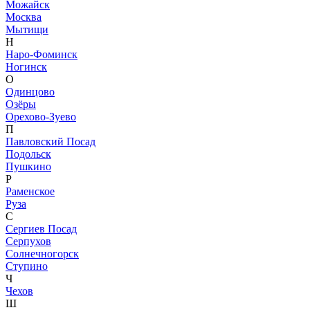
Можайск
Москва
Мытищи
Н
Наро-Фоминск
Ногинск
О
Одинцово
Озёры
Орехово-Зуево
П
Павловский Посад
Подольск
Пушкино
Р
Раменское
Руза
С
Сергиев Посад
Серпухов
Солнечногорск
Ступино
Ч
Чехов
Ш