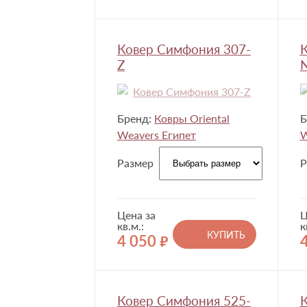
Ковер Симфония 307-
К
Z
Бренд:
Ковры Oriental
Б
Weavers Египет
W
Размер
Р
Цена за
Ц
кв.м.:
к
КУПИТЬ
4 050
руб.
Ковер Симфония 525-
К