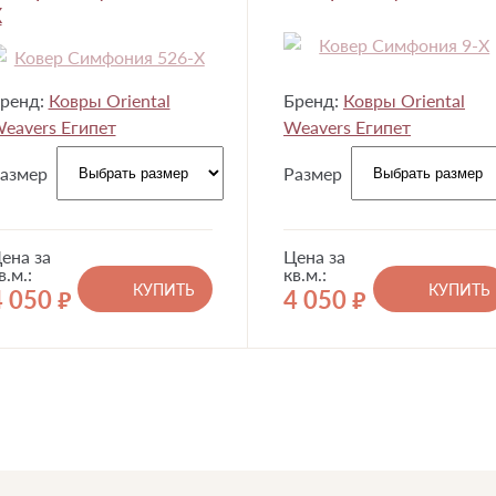
X
ренд:
Ковры Oriental
Бренд:
Ковры Oriental
eavers Египет
Weavers Египет
азмер
Размер
ена за
Цена за
в.м.:
кв.м.:
КУПИТЬ
КУПИТЬ
4 050
4 050
руб.
руб.