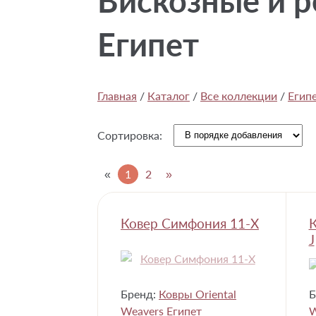
Вискозные и 
Египет
Главная
/
Каталог
/
Все коллекции
/
Егип
Сортировка:
«
1
2
»
Ковер Симфония 11-X
К
J
Бренд:
Ковры Oriental
Б
Weavers Египет
W