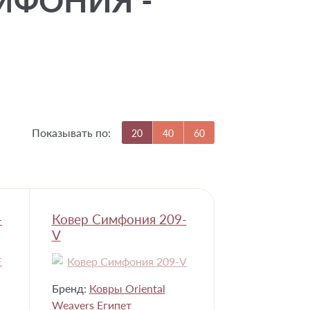
ИМФОНИЯ -
Показывать по:
20
40
60
-
Ковер Симфония 209-
V
Бренд:
Ковры Oriental
Weavers Египет