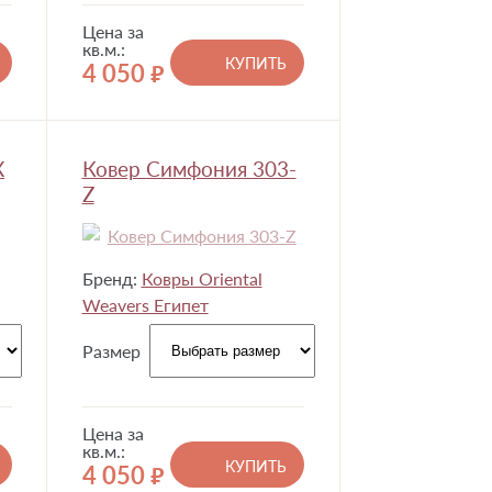
Цена за
кв.м.:
КУПИТЬ
4 050
руб.
X
Ковер Симфония 303-
Z
Бренд:
Ковры Oriental
Weavers Египет
Размер
Цена за
кв.м.:
КУПИТЬ
4 050
руб.