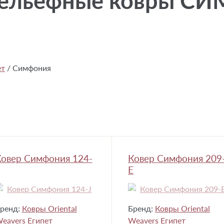
рельефные ковры С
ет
/
Симфония
овер Симфония 124-
Ковер Симфония 209
E
ренд:
Ковры Oriental
Бренд:
Ковры Oriental
eavers Египет
Weavers Египет