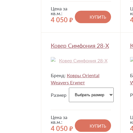
Цена за
Ц
кв.м.:
к
КУПИТЬ
4 050
руб.
Ковер Симфония 28-X
К
Бренд:
Ковры Oriental
Б
Weavers Египет
W
Размер
Р
Цена за
Ц
кв.м.:
к
КУПИТЬ
4 050
руб.