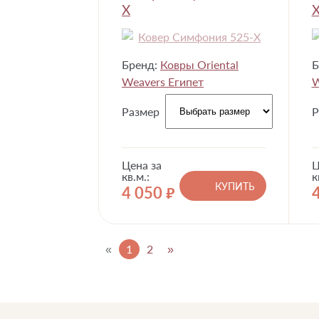
X
Бренд:
Ковры Oriental
Б
Weavers Египет
W
Размер
Р
Цена за
Ц
кв.м.:
к
КУПИТЬ
4 050
руб.
«
1
2
»