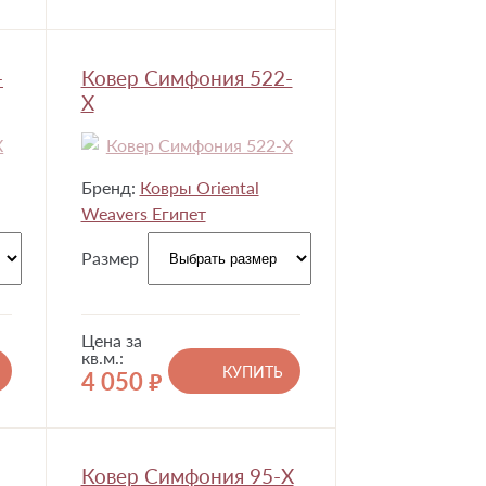
-
Ковер Симфония 522-
X
Бренд:
Ковры Oriental
Weavers Египет
Размер
Цена за
кв.м.:
КУПИТЬ
4 050
руб.
Ковер Симфония 95-X