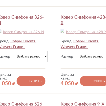
овер Симфония 326-
Ковер Симфония 428
N
X
ренд:
Ковры Oriental
Бренд:
Ковры Oriental
eavers Египет
Weavers Египет
азмер
Размер
ена за
Цена за
в.м.:
кв.м.:
КУПИТЬ
КУПИТЬ
4 050
4 050
руб.
руб.
овер Симфония 526-
Ковер Симфония 9-X