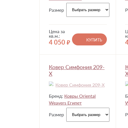
Размер
Р
Цена за
Ц
кв.м.:
к
КУПИТЬ
4 050
руб.
Ковер Симфония 209-
К
X
Бренд:
Ковры Oriental
Б
Weavers Египет
W
Размер
Р