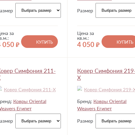
азмер
Размер
ена за
Цена за
в.м.:
кв.м.:
КУПИТЬ
КУПИТЬ
4 050
4 050
руб.
руб.
овер Симфония 211-
Ковер Симфония 219
X
X
ренд:
Ковры Oriental
Бренд:
Ковры Oriental
eavers Египет
Weavers Египет
азмер
Размер