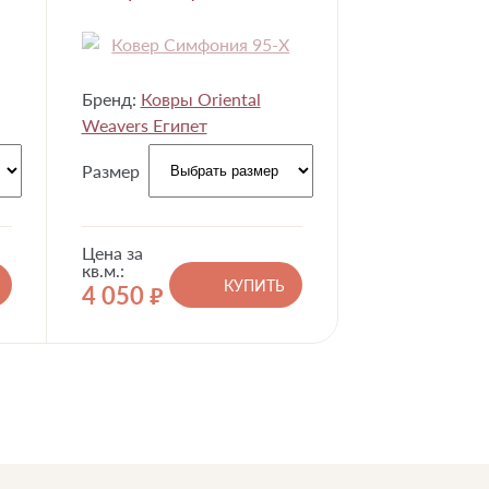
Бренд:
Ковры Oriental
Weavers Египет
Размер
Цена за
кв.м.:
КУПИТЬ
4 050
руб.