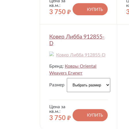
Цена за
Ц
кв.м.:
к
КУПИТЬ
3 750
руб.
Ковер Либба 912855-
D
Бренд:
Ковры Oriental
Weavers Египет
Размер
Цена за
кв.м.:
КУПИТЬ
3 750
руб.