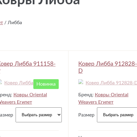
ковры Либба
ет
/
Либба
овер Либба 911158-
Ковер Либба 912828-
P
D
Новинка
ренд:
Ковры Oriental
Бренд:
Ковры Oriental
eavers Египет
Weavers Египет
азмер
Размер