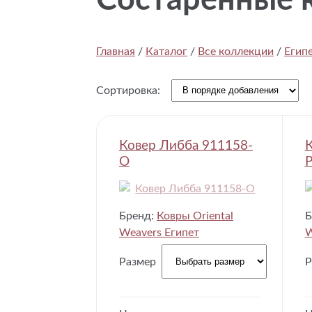
Состаренные 
Главная
/
Каталог
/
Все коллекции
/
Егип
Сортировка:
Ковер Либба 911158-
К
O
Бренд:
Ковры Oriental
Б
Weavers Египет
W
Размер
Р