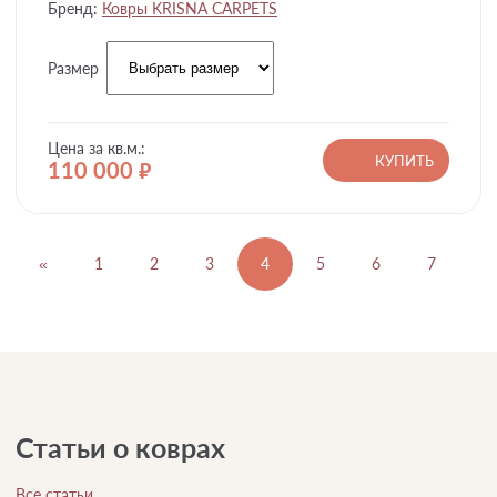
Бренд:
Ковры KRISNA CARPETS
Размер
Цена за кв.м.:
КУПИТЬ
110 000
руб.
«
1
2
3
4
5
6
7
8
Статьи о коврах
Все статьи