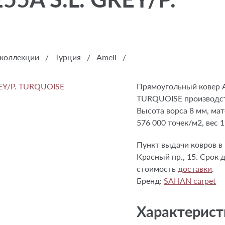
 коллекции
/
Турция
/
Ameli
/
Прямоугольный ковер Am
TURQUOISE производст
Высота ворса 8 мм, мат
576 000 точек/м2, вес 
Пункт выдачи ковров в Р
Красный пр., 15. Срок д
стоимость
доставки
.
Бренд:
SAHAN carpet
Характерист