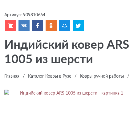
Артикул:
909810664
Индийский ковер ARS
1005 из шерсти
Главная
/
Каталог
Ковры в Рузе
/
Ковры ручной работы
/