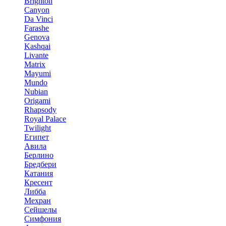
Brighton
Canyon
Da Vinci
Farashe
Genova
Kashqai
Livante
Matrix
Mayumi
Mundo
Nubian
Origami
Rhapsody
Royal Palace
Twilight
Египет
Авила
Берлино
Бредбери
Катания
Кресент
Либба
Мехран
Сейшелы
Симфония