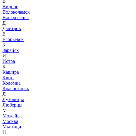
В
Видное
Волоколамск
Воскресенск
Д
Дмитров
Е
Егорьевск
З
Зарайск
И
Истра
К
Кашира
Клин
Коломна
Красногорск
Л
Луховицы
Люберцы
М
Можайск
Москва
Мытищи
Н