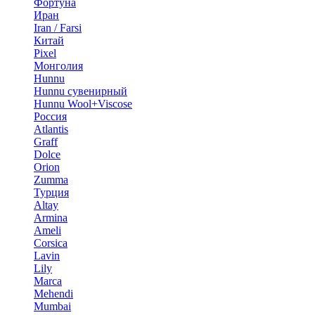
Фортуна
Иран
Iran / Farsi
Китай
Pixel
Монголия
Hunnu
Hunnu сувенирный
Hunnu Wool+Viscose
Россия
Atlantis
Graff
Dolce
Orion
Zumma
Турция
Altay
Armina
Ameli
Corsica
Lavin
Lily
Marca
Mehendi
Mumbai