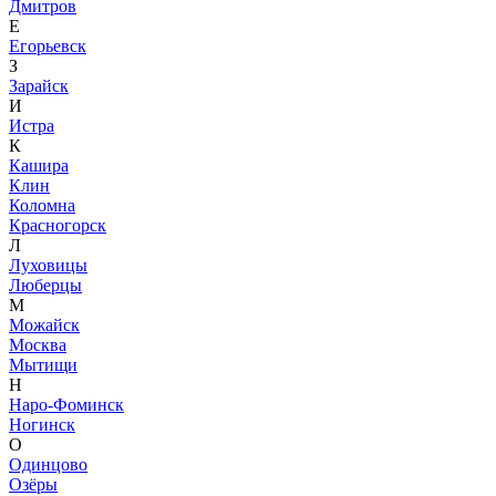
Дмитров
Е
Егорьевск
З
Зарайск
И
Истра
К
Кашира
Клин
Коломна
Красногорск
Л
Луховицы
Люберцы
М
Можайск
Москва
Мытищи
Н
Наро-Фоминск
Ногинск
О
Одинцово
Озёры