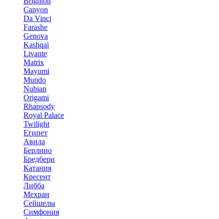
Brighton
Canyon
Da Vinci
Farashe
Genova
Kashqai
Livante
Matrix
Mayumi
Mundo
Nubian
Origami
Rhapsody
Royal Palace
Twilight
Египет
Авила
Берлино
Бредбери
Катания
Кресент
Либба
Мехран
Сейшелы
Симфония