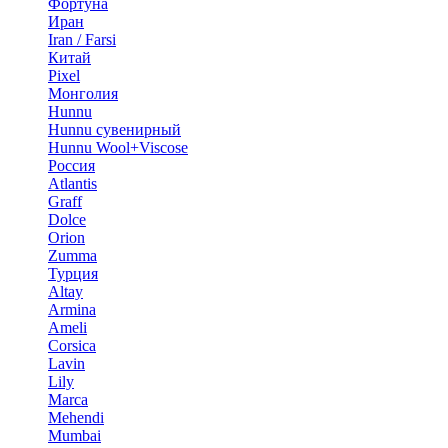
Фортуна
Иран
Iran / Farsi
Китай
Pixel
Монголия
Hunnu
Hunnu сувенирный
Hunnu Wool+Viscose
Россия
Atlantis
Graff
Dolce
Orion
Zumma
Турция
Altay
Armina
Ameli
Corsica
Lavin
Lily
Marca
Mehendi
Mumbai