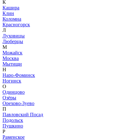
К
Кашира
Клин
Коломна
Красногорск
Л
Луховицы
Люберцы
М
Можайск
Москва
Мытищи
Н
Наро-Фоминск
Ногинск
О
Одинцово
Озёры
Орехово-Зуево
П
Павловский Посад
Подольск
Пушкино
Р
Раменское