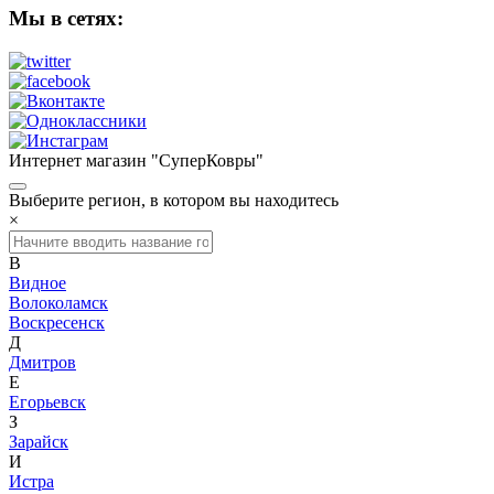
Мы в сетях:
Интернет магазин "СуперКовры"
Выберите регион, в котором вы находитесь
×
В
Видное
Волоколамск
Воскресенск
Д
Дмитров
Е
Егорьевск
З
Зарайск
И
Истра