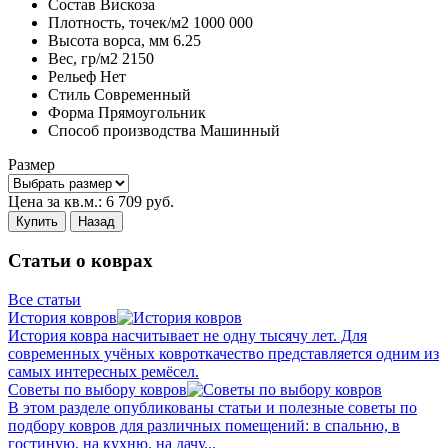
Состав
Вискоза
Плотность,
точек/м2
1000 000
Высота ворса,
мм
6.25
Вес,
гр/м2
2150
Рельеф
Нет
Стиль
Современный
Форма
Прямоугольник
Способ производства
Машинный
Размер
Цена за кв.м.:
6 709
руб.
Купить
Назад
Статьи о коврах
Все статьи
История ковров
История ковра насчитывает не одну тысячу лет. Для
современных учёных ковроткачество представляется одним из
самых интересных ремёсел.
Советы по выбору ковров
В этом разделе опубликованы статьи и полезные советы по
подбору ковров для различных помещений: в спальню, в
гостиную, на кухню, на дачу...