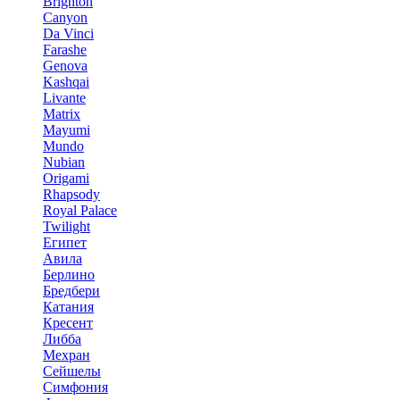
Brighton
Canyon
Da Vinci
Farashe
Genova
Kashqai
Livante
Matrix
Mayumi
Mundo
Nubian
Origami
Rhapsody
Royal Palace
Twilight
Египет
Авила
Берлино
Бредбери
Катания
Кресент
Либба
Мехран
Сейшелы
Симфония