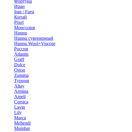
Фортуна
Иран
Iran / Farsi
Китай
Pixel
Монголия
Hunnu
Hunnu сувенирный
Hunnu Wool+Viscose
Россия
Atlantis
Graff
Dolce
Orion
Zumma
Турция
Altay
Armina
Ameli
Corsica
Lavin
Lily
Marca
Mehendi
Mumbai