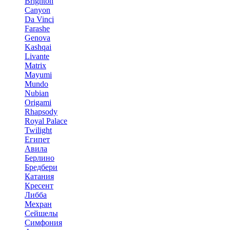
Brighton
Canyon
Da Vinci
Farashe
Genova
Kashqai
Livante
Matrix
Mayumi
Mundo
Nubian
Origami
Rhapsody
Royal Palace
Twilight
Египет
Авила
Берлино
Бредбери
Катания
Кресент
Либба
Мехран
Сейшелы
Симфония