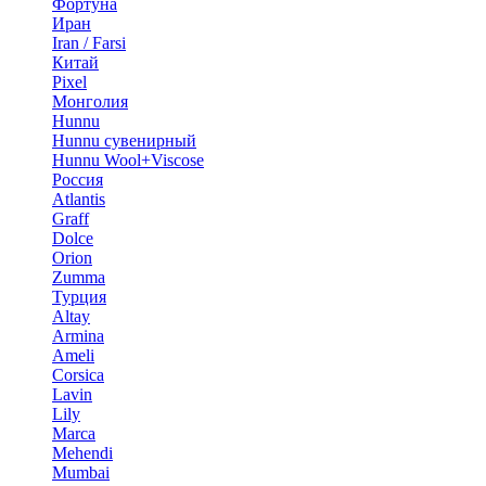
Фортуна
Иран
Iran / Farsi
Китай
Pixel
Монголия
Hunnu
Hunnu сувенирный
Hunnu Wool+Viscose
Россия
Atlantis
Graff
Dolce
Orion
Zumma
Турция
Altay
Armina
Ameli
Corsica
Lavin
Lily
Marca
Mehendi
Mumbai