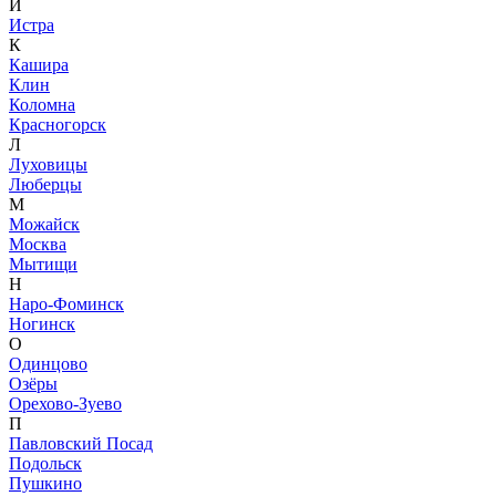
И
Истра
К
Кашира
Клин
Коломна
Красногорск
Л
Луховицы
Люберцы
М
Можайск
Москва
Мытищи
Н
Наро-Фоминск
Ногинск
О
Одинцово
Озёры
Орехово-Зуево
П
Павловский Посад
Подольск
Пушкино